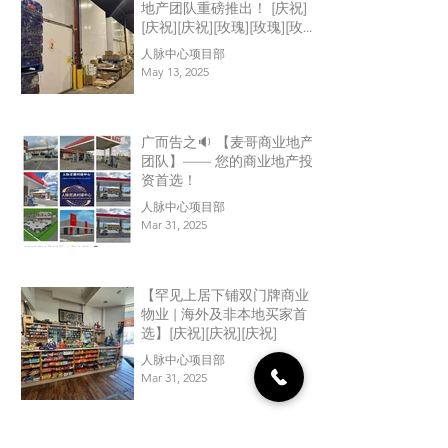
地产团队重磅推出！ [庆祝]
[庆祝][庆祝][玫瑰][玫瑰][玫
瑰]
人脉中心项目部
May 13, 2025
广而告之🔉 【麦哥商业地产
团队】—— 您的商业地产投
资首选！
人脉中心项目部
Mar 31, 2025
【罕见上居下铺双门牌商业
物业 | 海外及非本地买家首
选】[庆祝][庆祝][庆祝]
人脉中心项目部
Mar 31, 2025
查看更多