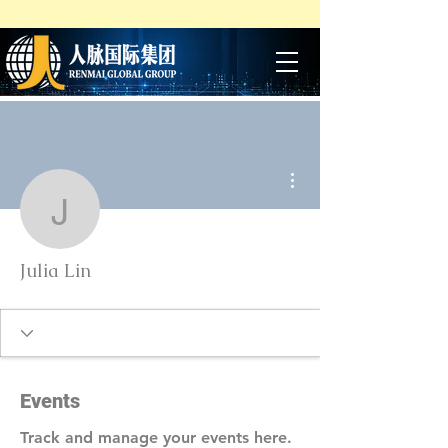
More actions
Julia Lin
Julia Lin
Events
Track and manage your events here.