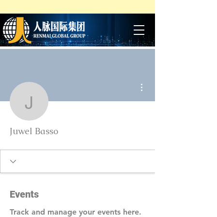
More actions
Juwel Basso
Juwel Basso
Events
Track and manage your events here.