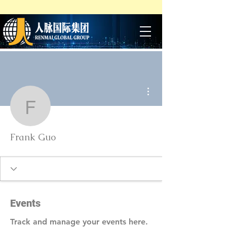
More actions
Frank Guo
Frank Guo
Events
Track and manage your events here.