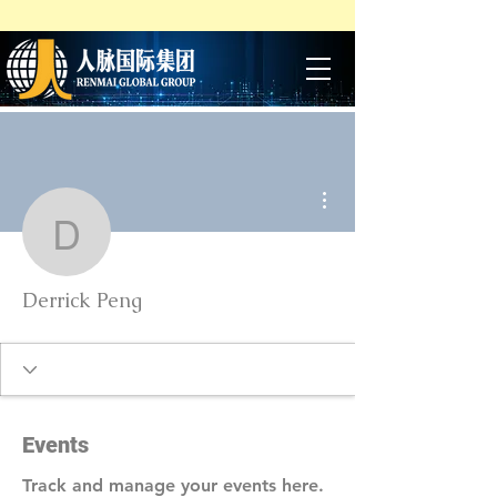
More actions
Derrick Peng
Derrick Peng
Events
Track and manage your events here.