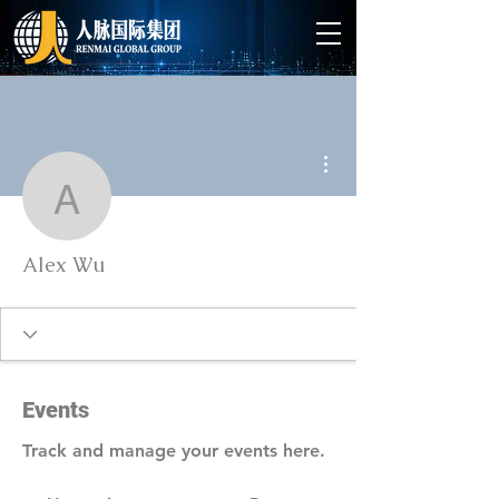
More actions
Alex Wu
Alex Wu
Events
Track and manage your events here.