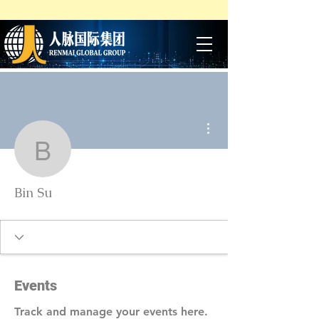
More actions
Bin Su
Bin Su
Events
Track and manage your events here.