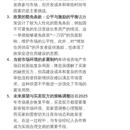
发商参与市场，但开发成本和审批时间等
因素仍是主要挑战。
政策的豁免条款：公平与激励的平衡
该政
策设计了较为人性化的豁免条款，例如因
不可避免的生活变故出售房产的情况。这
一举措能够避免政策“一刀切”的负面影
响，维护市场的公平性。此外，对“增加
住房供应”的开发者提供激励，也体现了
政策促进住房建设的意图。
当前市场环境的多重制约
卑诗省房地产市
场目前面临复杂局面：降息虽缓解了买家
的融资压力，但高建设成本和复杂的市政
审批流程使得新增供应难以满足市场需
求。这种供需不平衡进一步强化了市场的
紧张局势。
未来展望与买卖双方的策略调整
随着2025
年市场逐步恢复平衡，买卖双方都需要重
新审视市场环境。卖家需调整心理预期，
而买家则需密切关注库存动态和政策变
化。在这一过程中，与专业经纪人合作将
成为实现合理交易的重要手段。