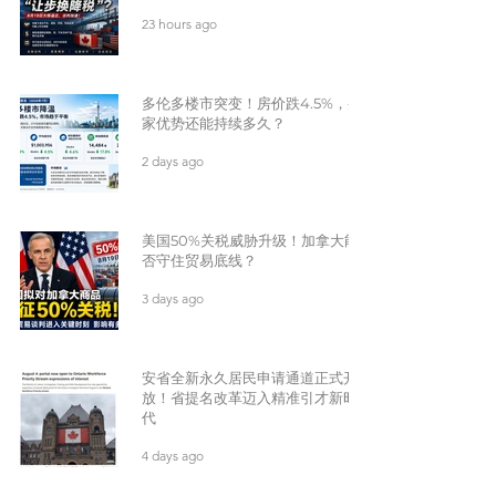
23 hours ago
多伦多楼市突变！房价跌4.5%，买
家优势还能持续多久？
2 days ago
美国50%关税威胁升级！加拿大能
否守住贸易底线？
3 days ago
安省全新永久居民申请通道正式开
放！省提名改革迈入精准引才新时
代
4 days ago