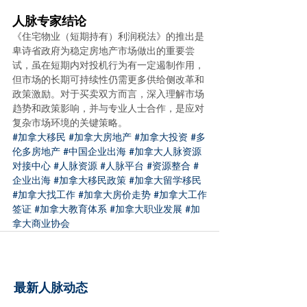
人脉专家结论
《住宅物业（短期持有）利润税法》的推出是
卑诗省政府为稳定房地产市场做出的重要尝
试，虽在短期内对投机行为有一定遏制作用，
但市场的长期可持续性仍需更多供给侧改革和
政策激励。对于买卖双方而言，深入理解市场
趋势和政策影响，并与专业人士合作，是应对
复杂市场环境的关键策略。
#加拿大移民
#加拿大房地产
#加拿大投资
#多
伦多房地产
#中国企业出海
#加拿大人脉资源
对接中心
#人脉资源
#人脉平台
#资源整合
#
企业出海
#加拿大移民政策
#加拿大留学移民
#加拿大找工作
#加拿大房价走势
#加拿大工作
签证
#加拿大教育体系
#加拿大职业发展
#加
拿大商业协会
最新人脉动态