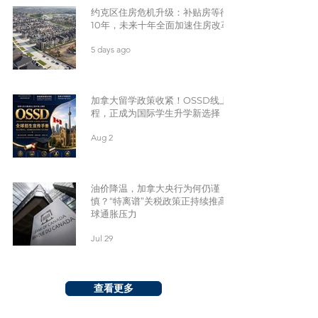
约克区住房危机升级：补贴房等待
10年，未来十年全面加速住房改革
5 days ago
加拿大留学政策收紧！OSSD线上课
程，正成为国际学生升学新选择
Aug 2
油价降温，加拿大央行为何仍谨
慎？“特离谱”关税政策正持续推高全
球通胀压力
Jul 29
查看更多