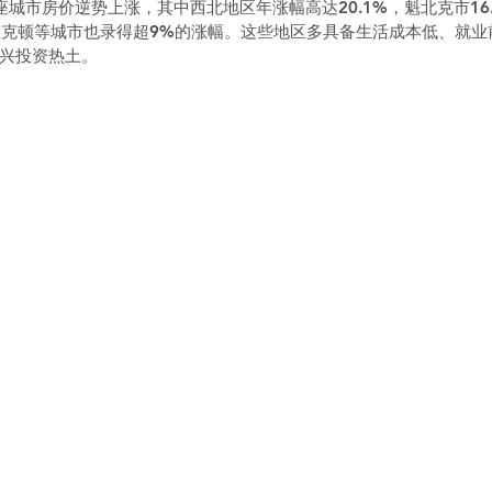
城市房价逆势上涨，其中西北地区年涨幅高达20.1%，魁北克市16
里克顿等城市也录得超9%的涨幅。这些地区多具备生活成本低、就业
兴投资热土。