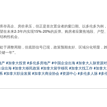
库存高企、房价承压，但正是首次置业者的窗口期。以多伦多为例
望在未来2-3年内实现15%-20%的反弹。购房者应聚焦地段、户型
结构性机会。
处于调整周期，但底部信号已现，政策预期友好、区域分化明显，20
关键一年”。
地产
#加拿大投资
#多伦多房地产
#中国企业出海
#加拿大人脉资源
企业出海
#加拿大移民政策
#加拿大留学移民
#加拿大找工作
#加拿
系
#加拿大职业发展
#加拿大商业协会
#资源中心
#多伦多人脉
#多