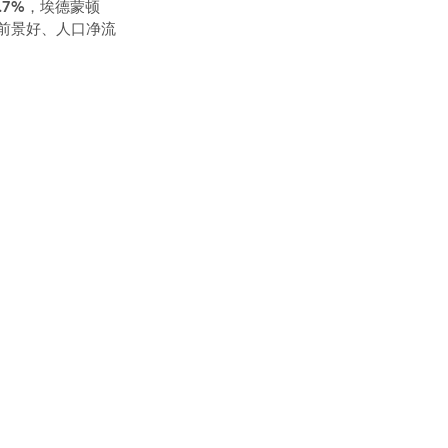
.7%，埃德蒙顿
前景好、人口净流