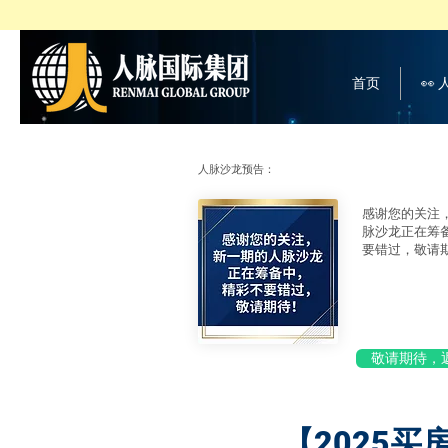
首页
👀
人脉沙龙预告：
感谢您的关注
脉沙龙正在筹
要错过，敬请
敬请期待，
【2025