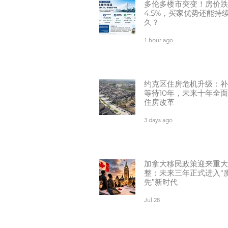
多伦多楼市突变！房价跌
4.5%，买家优势还能持
久？
1 hour ago
约克区住房危机升级：补
等待10年，未来十年全
住房改革
3 days ago
加拿大移民政策迎来重大
整：未来三年正式进入“
先”新时代
Jul 28