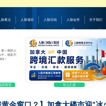
 人脉看点
人脉项目
人脉活动
人脉会所
关于我们
，新一期的人
备中，精彩不
期待！
返回首页
马上汇款
买房黄金窗口？】加拿大楼市迎“冰