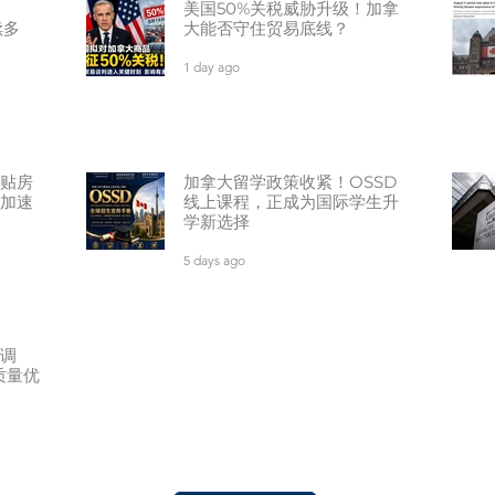
美国50%关税威胁升级！加拿
续多
大能否守住贸易底线？
1 day ago
贴房
加拿大留学政策收紧！OSSD
面加速
线上课程，正成为国际学生升
学新选择
5 days ago
调
质量优