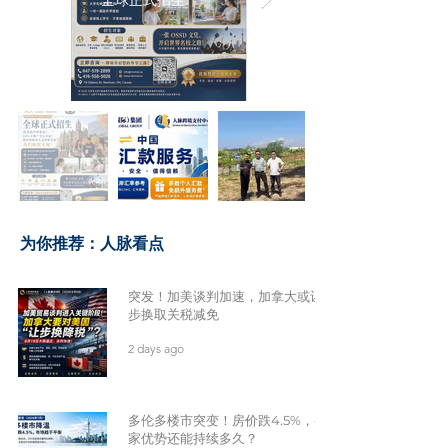
​为你推荐：人脉看点
突发！加美谈判加速，加拿大或让
步换取关税减免
2 days ago
多伦多楼市突变！房价跌4.5%，买
家优势还能持续多久？