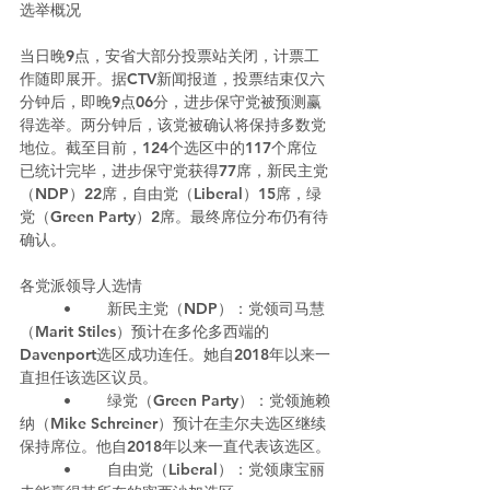
选举概况
当日晚9点，安省大部分投票站关闭，计票工
作随即展开。据CTV新闻报道，投票结束仅六
分钟后，即晚9点06分，进步保守党被预测赢
得选举。两分钟后，该党被确认将保持多数党
地位。截至目前，124个选区中的117个席位
已统计完毕，进步保守党获得77席，新民主党
（NDP）22席，自由党（Liberal）15席，绿
党（Green Party）2席。最终席位分布仍有待
确认。
各党派领导人选情
	•	新民主党（NDP）：党领司马慧
（Marit Stiles）预计在多伦多西端的
Davenport选区成功连任。她自2018年以来一
直担任该选区议员。
	•	绿党（Green Party）：党领施赖
纳（Mike Schreiner）预计在圭尔夫选区继续
保持席位。他自2018年以来一直代表该选区。
	•	自由党（Liberal）：党领康宝丽