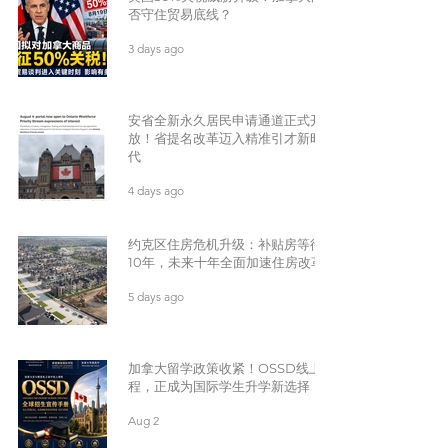
否守住贸易底线？
3 days ago
安省全新永久居民申请通道正式开
放！省提名改革迈入精准引才新时
代
4 days ago
约克区住房危机升级：补贴房等待
10年，未来十年全面加速住房改革
5 days ago
加拿大留学政策收紧！OSSD线上课
程，正成为国际学生升学新选择
Aug 2