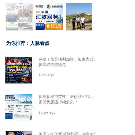
​为你推荐：人脉看点
突发！加美谈判加速，加拿大或让
步换取关税减免
1 day ago
多伦多楼市突变！房价跌4.5%，买
家优势还能持续多久？
2 days ago
美国50%关税威胁升级！加拿大能