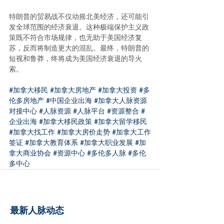
特朗普的贸易战不仅动摇北美经济，还可能引
发全球范围的经济衰退。这种极端保护主义政
策既不符合市场规律，也无助于美国经济复
苏，反而将制造更大的混乱。最终，特朗普的
短视和鲁莽，终将成为美国经济衰退的导火
索。
#加拿大移民
#加拿大房地产
#加拿大投资
#多
伦多房地产
#中国企业出海
#加拿大人脉资源
对接中心
#人脉资源
#人脉平台
#资源整合
#
企业出海
#加拿大移民政策
#加拿大留学移民
#加拿大找工作
#加拿大房价走势
#加拿大工作
签证
#加拿大教育体系
#加拿大职业发展
#加
拿大商业协会
#资源中心
#多伦多人脉
#多伦
多中心
最新人脉动态