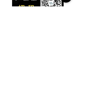
​为你推荐：人脉投资项目
人脉集团，正在重塑商业生
态
【麦哥商业地产团队｜地铁
上盖Penthouse热售中】