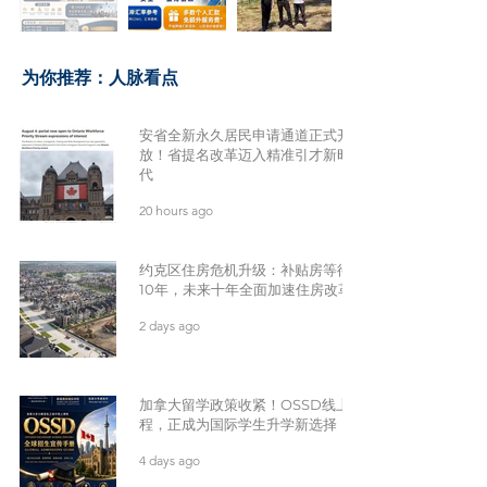
​为你推荐：人脉看点
安省全新永久居民申请通道正式开
放！省提名改革迈入精准引才新时
代
20 hours ago
约克区住房危机升级：补贴房等待
10年，未来十年全面加速住房改革
2 days ago
加拿大留学政策收紧！OSSD线上课
程，正成为国际学生升学新选择
4 days ago