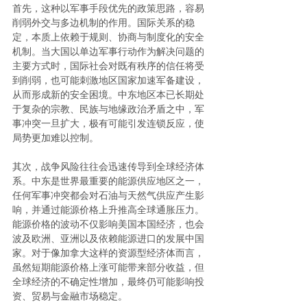
首先，这种以军事手段优先的政策思路，容易
削弱外交与多边机制的作用。国际关系的稳
定，本质上依赖于规则、协商与制度化的安全
机制。当大国以单边军事行动作为解决问题的
主要方式时，国际社会对既有秩序的信任将受
到削弱，也可能刺激地区国家加速军备建设，
从而形成新的安全困境。中东地区本已长期处
于复杂的宗教、民族与地缘政治矛盾之中，军
事冲突一旦扩大，极有可能引发连锁反应，使
局势更加难以控制。
其次，战争风险往往会迅速传导到全球经济体
系。中东是世界最重要的能源供应地区之一，
任何军事冲突都会对石油与天然气供应产生影
响，并通过能源价格上升推高全球通胀压力。
能源价格的波动不仅影响美国本国经济，也会
波及欧洲、亚洲以及依赖能源进口的发展中国
家。对于像加拿大这样的资源型经济体而言，
虽然短期能源价格上涨可能带来部分收益，但
全球经济的不确定性增加，最终仍可能影响投
资、贸易与金融市场稳定。