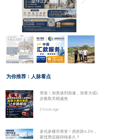
全球正式招生
​为你推荐：人脉看点
突发！加美谈判加速，加拿大或让
步换取关税减免
2 hours ago
多伦多楼市突变！房价跌4.5%，买
家优势还能持续多久？