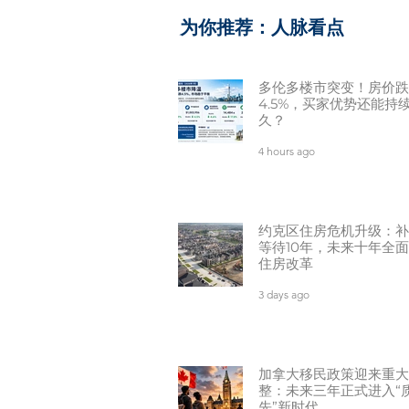
​为你推荐：人脉看点
多伦多楼市突变！房价跌
4.5%，买家优势还能持
久？
4 hours ago
约克区住房危机升级：补
等待10年，未来十年全
住房改革
3 days ago
加拿大移民政策迎来重大
整：未来三年正式进入“
先”新时代