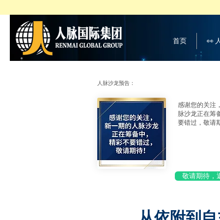
首页
👀
人脉沙龙预告：
感谢您的关注
脉沙龙正在筹
要错过，敬请
敬请期待，
从依附到自