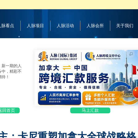
 人脉看点
人脉项目
人脉活动
人脉会所
关于我们
，新一期的人
备中，精彩不
期待！
返回首页
马上汇款
主：卡尼重塑加拿大全球战略格