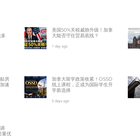
美国50%关税威胁升级！加拿
续多
大能否守住贸易底线？
1 day ago
贴房
加拿大留学政策收紧！OSSD
面加速
线上课程，正成为国际学生升
学新选择
5 days ago
调
质量优