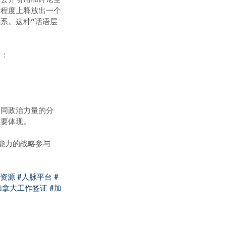
定程度上释放出一个
系。这种“话语层
力：
不同政治力量的分
重要体现。
能力的战略参与
脉资源
#人脉平台
#
加拿大工作签证
#加