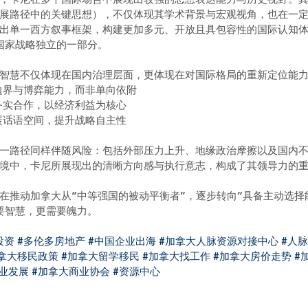
展路径中的关键思想），不仅体现其学术背景与宏观视角，也在一
出单一西方叙事框架，构建更加多元、开放且具包容性的国际认知体
国家战略独立的一部分。
智慧不仅体现在国内治理层面，更体现在对国际格局的重新定位能
强化边界与博弈能力，而非单向依附
重建务实合作，以经济利益为核心
：拓展话语空间，提升战略自主性
一路径同样伴随风险：包括外部压力上升、地缘政治摩擦以及国内
境中，卡尼所展现出的清晰方向感与执行意志，构成了其领导力的
在推动加拿大从“中等强国的被动平衡者”，逐步转向“具备主动选择
要智慧，更需要魄力。
投资
#多伦多房地产
#中国企业出海
#加拿大人脉资源对接中心
#人
拿大移民政策
#加拿大留学移民
#加拿大找工作
#加拿大房价走势
#
业发展
#加拿大商业协会
#资源中心