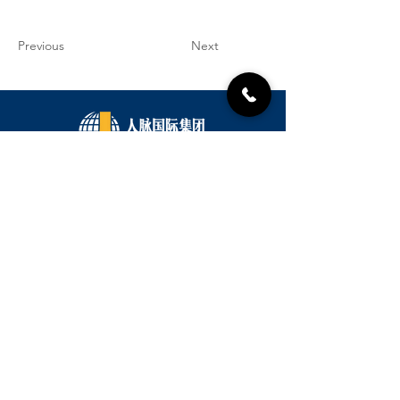
Previous
Next
已连接全球30+国家和地区的企业家、专业人士
及合作机构。
人脉国际集团是一家专注于全球资源整合与商务合作
促进的平台。
从加拿大出发，连接世界。无论您是在寻找合作伙
伴、拓展国际市场、链接资本资源，还是加入高质量
商业社群，人脉国际集团都致力于成为您值得信赖的
全球合作伙伴。
HQ: 70 Gibson Dr Unit 1, Markham, ON
L3R 4C2, Canada