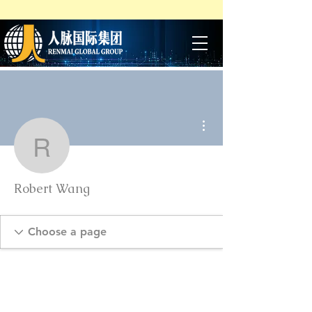
More actions
Robert Wang
Robert Wang