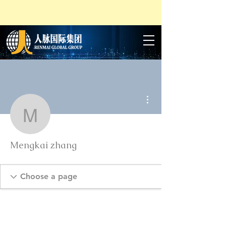
More actions
Mengkai zhang
Mengkai zhang