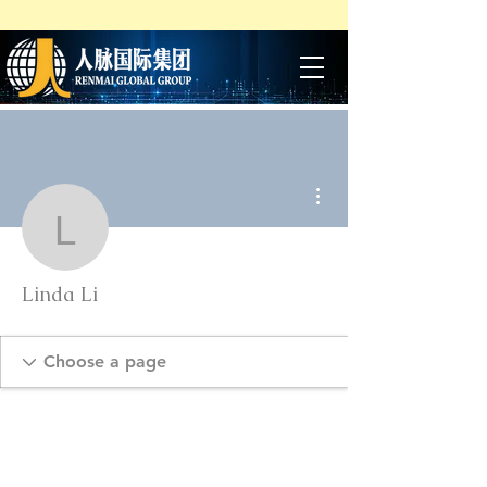
More actions
Linda Li
Linda Li