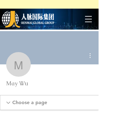
More actions
May Wu
May Wu