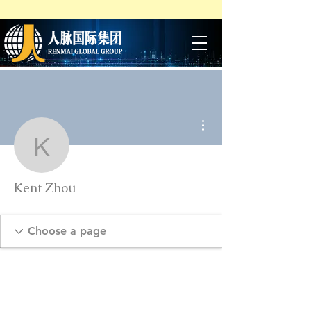
More actions
Kent Zhou
Kent Zhou