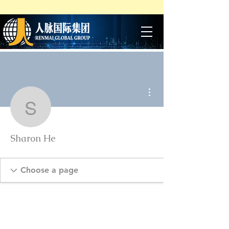
More actions
Sharon He
Sharon He