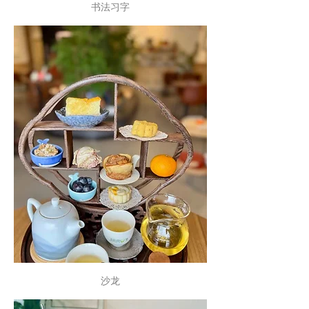
书法习字
沙龙