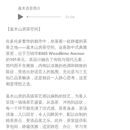
嘉木语音简介
-01:04
【嘉木山房茶空间】
在多伦多繁华的都市中，坐落着一处静谧的茶
香之地——嘉木山房茶空间。这座新中式典雅
茶室，位于万锦市8365 Woodbine Avenue
的101单元。其设计融合了传统与现代元素，
简约而不失雅致，内饰以淡雅的色调和精致的
陈设，营造出舒适宜人的氛围。无论是与三五
知己品茗畅谈，还是独自一人静心思考，这里
都是理想之选。
嘉木山房的高级茶艺师以娴熟的技艺，为客人
呈现一场场茶艺盛宴。从选茶、冲泡到品饮，
每一个环节都充满了仪式感。茶香袅袅，茶汤
清澈，入口回甘，令人沉醉其中。配以自制的
精美茶点，更添品茗之乐。此外，茶室提供私
享包间，静谧优雅，适宜静思、办公、学习等