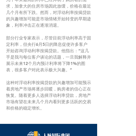
求，加拿大的住房市场因此放缓，价格在最近
几个月有所下跌。然而，对浮动利率按揭贷款
的兴趣增加可能是市场情绪开始转变的早期迹
象，利率冲击正在逐渐消退。
部分行业专家表示，尽管目前浮动利率高于固
定利率，但央行6月5日的降息促使许多客户
开始咨询浮动利率按揭贷款。他指出：“这几
乎是我与每位客户谈论的话题，一旦我解释并
展示未来12个月内预计利率将下降1%的图
表，很多客户对此表示极大兴趣。”
这种对浮动利率按揭贷款的兴趣增加可能预示
着房地产市场将逐步回暖，购房者的信心正在
恢复。随着更多人选择浮动利率贷款，房地产
市场有望在未来几个月内看到更多活跃的交易
和价格的稳定增长。