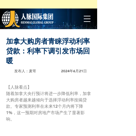
加拿大购房者青睐浮动利率
贷款：利率下调引发市场回
暖
发布人：麦哥
2024年6月21日
【人脉看点】
随着加拿大央行预计将进一步降低利率，加拿
大购房者越来越倾向于选择浮动利率按揭贷
款。专家预测利率在未来12个月内将下降
1%，这一预期对房地产市场产生了显著影
响。