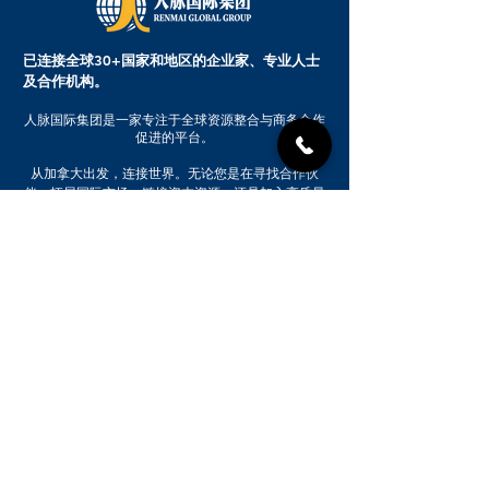
已连接全球30+国家和地区的企业家、专业人士
及合作机构。
人脉国际集团是一家专注于全球资源整合与商务合作
促进的平台。
从加拿大出发，连接世界。无论您是在寻找合作伙
伴、拓展国际市场、链接资本资源，还是加入高质量
商业社群，人脉国际集团都致力于成为您值得信赖的
全球合作伙伴。
HQ: 70 Gibson Dr Unit 1, Markham, ON
L3R 4C2, Canada
Beijing Branch Opening Soon
647-519-2899
416-558-5026
业务咨询：info@renmai.ca
财务管理：finance@renmai.ca