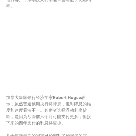
率。
加拿大皇家银行经济学家Robert Hogue表
示，虽然普遍预期央行将降息，但对降息的幅
度和速度看法不一。购房者选择浮动利率贷
款，是因为尽管前六个月可能支付更多，但接
下来的四年支付的利息将更少。
几十年来最高的利率已经抑制了购房者的需