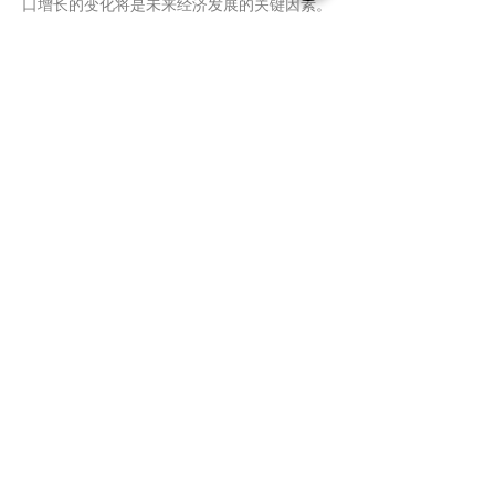
口增长的变化将是未来经济发展的关键因素。
加拿大央行和政府的政策调整将在很大程度上
决定未来经济的走向。
已连接全球30+国家和地区的企业家、专业人士
及合作机构。
人脉国际集团是一家专注于全球资源整合与商务合作
促进的平台。
从加拿大出发，连接世界。无论您是在寻找合作伙
伴、拓展国际市场、链接资本资源，还是加入高质量
商业社群，人脉国际集团都致力于成为您值得信赖的
全球合作伙伴。
HQ: 70 Gibson Dr Unit 1, Markham, ON
L3R 4C2, Canada