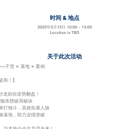
时间 & 地点
2025年5月15日 10:00 – 13:00
Location is TBD
关于此次活动
——干货 × 落地 × 案例
破局！】
沙龙助你逆势翻盘！
内大咖亲授破局秘诀
告别单打独斗，高效拓展人脉
让策略落地，助力业绩突破
名，与本地企业主共谋未来！