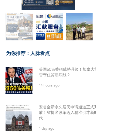
​为你推荐：人脉看点
美国50%关税威胁升级！加拿大能
否守住贸易底线？
14 hours ago
安省全新永久居民申请通道正式开
放！省提名改革迈入精准引才新时
代
1 day ago