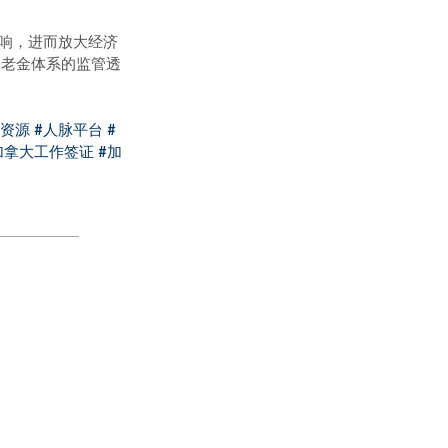
影响，进而放大经济
养老金体系的监管透
脉资源
#人脉平台
#
加拿大工作签证
#加