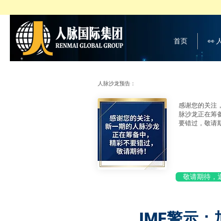
首页
👀
人脉沙龙预告：
感谢您的关注
脉沙龙正在筹
要错过，敬请
敬请期待，
IMF警示