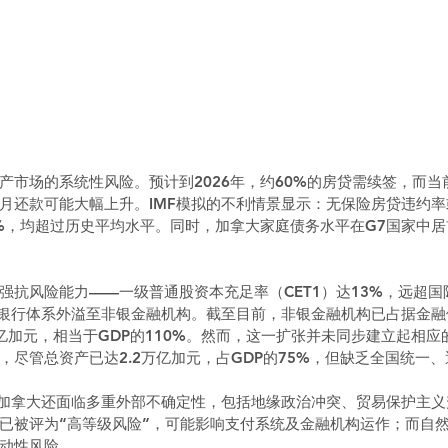
产市场的系统性风险。预计到2026年，约60%的房贷需续签，而当
月还款可能大幅上升。IMF模拟的不利情景显示：无保险房贷违约率或
4%，均超过历史平均水平。同时，加拿大家庭债务水平在G7国家中
强抗风险能力——一级普通股资本充足率（CET1）达13%，远超
从银行体系外溢至非银金融机构。截至目前，非银金融机构已占据金融
亿加元，相当于GDP的110%。然而，这一扩张并未同步建立起相应
，尽管总资产已达2.2万亿加元，占GDP的75%，但缺乏全国统一
，加拿大还面临多重外部不确定性，包括地缘政治冲突、贸易保护主
已被评为“高等级风险”，可能影响支付系统及金融机构运作；而自
动性风险。