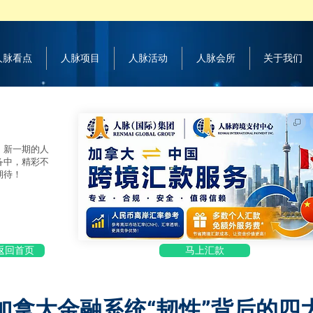
 人脉看点
人脉项目
人脉活动
人脉会所
关于我们
，新一期的人
备中，精彩不
期待！
返回首页
马上汇款
：加拿大金融系统“韧性”背后的四