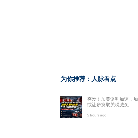
​为你推荐：人脉看点
突发！加美谈判加速，加
或让步换取关税减免
5 hours ago