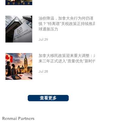
油价降温，加拿大央行为何仍谨
慎？“特离谱”关税政策正持续推高全
球通胀压力
Jul 29
加拿大移民政策迎来重大调整：未
来三年正式进入“质量优先”新时代
Jul 28
查看更多
Renmai Partners