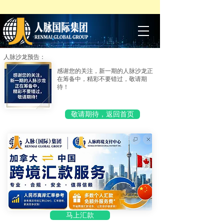
人脉沙龙预告：
感谢您的关注，新一期的人脉沙龙正
在筹备中，精彩不要错过，敬请期
待！
敬请期待，返回首页
马上汇款