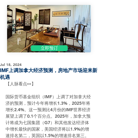
立即预订
Jul 18, 2024
IMF上调加拿大经济预测，房地产市场迎来新
机遇
【人脉看点👀】
国际货币基金组织（IMF）上调了对加拿大经
济的预测，预计今年将增长1.3%，2025年将
增长2.4%。这一预测比4月份的IMF世界经济
展望上调了0.1个百分点。2025年，加拿大预
计将成为七国集团（G7）和其他发达经济体
中增长最快的国家，美国经济将以1.9%的增
速排名第二，英国以1.5%的增速排名第三。