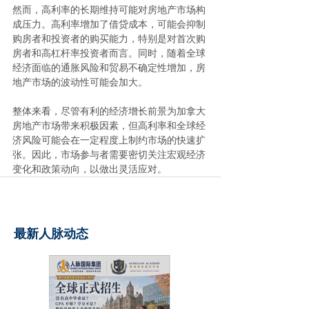
然而，高利率的长期维持可能对房地产市场构
成压力。高利率增加了借贷成本，可能会抑制
购房者和投资者的购买能力，特别是对首次购
房者和高杠杆率投资者而言。同时，随着全球
经济面临的通胀风险和贸易不确定性增加，房
地产市场的波动性可能会加大。
整体来看，尽管有利的经济增长前景为加拿大
房地产市场带来积极因素，但高利率和全球经
济风险可能会在一定程度上制约市场的快速扩
张。因此，市场参与者需要密切关注宏观经济
变化和政策动向，以做出灵活应对。
最新人脉动态