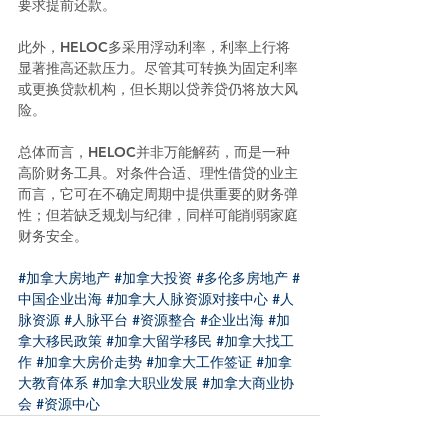
要求提前还款。
此外，HELOC多采用浮动利率，利率上行将
显著推高还款压力。尽管其可转换为固定利率
或更换贷款机构，但长期以贷养贷仍将放大风
险。
总体而言，HELOC并非万能解药，而是一种
高阶财务工具。对条件合适、理性借贷的业主
而言，它可在不确定周期中提供重要的财务弹
性；但若缺乏规划与纪律，同样可能削弱家庭
财务安全。
#加拿大房地产
#加拿大投资
#多伦多房地产
#
中国企业出海
#加拿大人脉资源对接中心
#人
脉资源
#人脉平台
#资源整合
#企业出海
#加
拿大移民政策
#加拿大留学移民
#加拿大找工
作
#加拿大房价走势
#加拿大工作签证
#加拿
大教育体系
#加拿大职业发展
#加拿大商业协
会
#资源中心