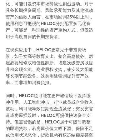
化，可能引发资本市场阶段性剧烈波动。对于
具备长期投资周期、风险承受能力及其他流动
资产的借款人而言，在市场回调25%以上时，
使用利息可抵税的HELOC分批配置多元化资
产，可能是一种理性的资产重构方式，但仅适
用于高度自律的长期投资者。
在现实应用中，HELOC更常见于非投资场
景，如子女高等教育支出、整合高息债务、房
屋必要维修或增值性翻新、增建次级套房以提
升租金现金流、商业股权收购，或安装太阳能
等长期节能设备。这类用途强调提升资产效
率，而非增加消费负担。
同时，HELOC也可能在更严峻情境下发挥缓
冲作用。人工智能冲击、行业裁员或企业收入
波动，均可能导致短期现金流紧张；突发灾害
造成房屋损毁时，HELOC可提供快速资金支
持。但需警惕的是，HELOC属于可随时调整
的即期贷款，若房屋价值大幅下滑、保险不足
或信用状况恶化，贷款机构有权冻结额度甚至