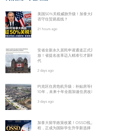
美国50%关税威胁升级！加拿大能
否守住贸易底线？
21 hours ago
安省全新永久居民申请通道正式开
放！省提名改革迈入精准引才新时
代
2 days ago
约克区住房危机升级：补贴房等待
10年，未来十年全面加速住房改革
3 days ago
加拿大留学政策收紧！OSSD线上课
程，正成为国际学生升学新选择