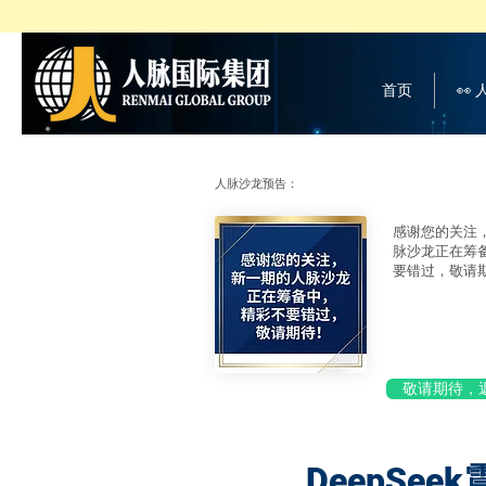
首页
👀
人脉沙龙预告：
感谢您的关注
脉沙龙正在筹
要错过，敬请
敬请期待，
DeepSe