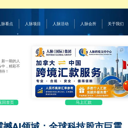
 人脉看点
人脉项目
人脉活动
人脉会所
关于我们
，新一期的人
备中，精彩不
期待！
返回首页
马上汇款
ek震撼AI领域：全球科技股市巨