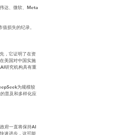
伟达、微软、Meta
值损失的纪录。  
首先，它证明了在资
k在美国对中国实施
AI研究机构具有重
pSeek为规模较
术的普及和多样化应
国政府一直将保持AI
的快速进步，这可能