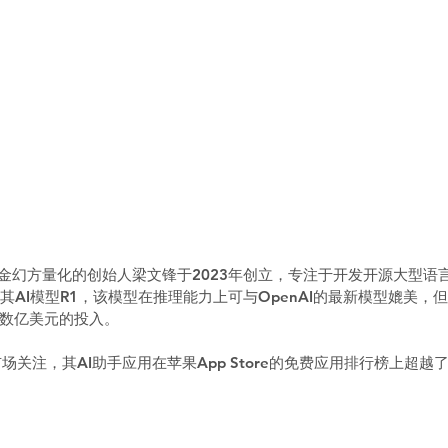
冲基金幻方量化的创始人梁文锋于2023年创立，专注于开发开源大型语言
发布了其AI模型R1，该模型在推理能力上可与OpenAI的最新模型媲美
数亿美元的投入。  
关注，其AI助手应用在苹果App Store的免费应用排行榜上超越了C