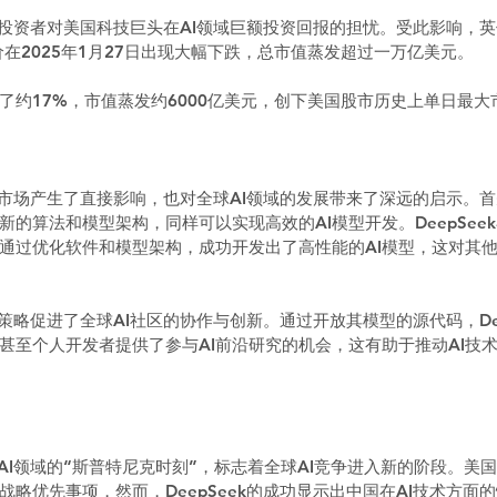
发了投资者对美国科技巨头在AI领域巨额投资回报的担忧。受此影响，英
股价在2025年1月27日出现大幅下跌，总市值蒸发超过一万亿美元。  
了约17%，市值蒸发约6000亿美元，创下美国股市历史上单日最大市
仅对市场产生了直接影响，也对全球AI领域的发展带来了深远的启示。
的算法和模型架构，同样可以实现高效的AI模型开发。DeepSee
通过优化软件和模型架构，成功开发出了高性能的AI模型，这对其他
开源策略促进了全球AI社区的协作与创新。通过开放其模型的源代码，Dee
甚至个人开发者提供了参与AI前沿研究的机会，这有助于推动AI技
视为AI领域的“斯普特尼克时刻”，标志着全球AI竞争进入新的阶段。美
略优先事项，然而，DeepSeek的成功显示出中国在AI技术方面