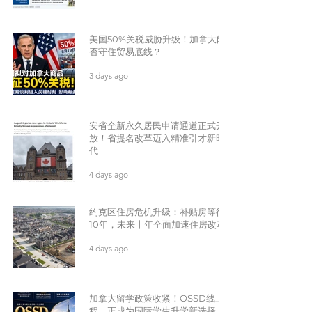
美国50%关税威胁升级！加拿大能
否守住贸易底线？
3 days ago
安省全新永久居民申请通道正式开
放！省提名改革迈入精准引才新时
代
4 days ago
约克区住房危机升级：补贴房等待
10年，未来十年全面加速住房改革
4 days ago
加拿大留学政策收紧！OSSD线上课
程，正成为国际学生升学新选择