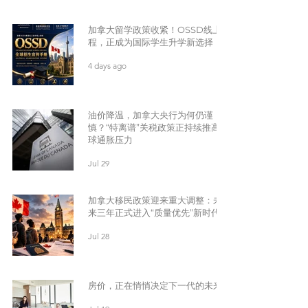
加拿大留学政策收紧！OSSD线上课
程，正成为国际学生升学新选择
4 days ago
油价降温，加拿大央行为何仍谨
慎？“特离谱”关税政策正持续推高全
球通胀压力
Jul 29
加拿大移民政策迎来重大调整：未
来三年正式进入“质量优先”新时代
Jul 28
房价，正在悄悄决定下一代的未来