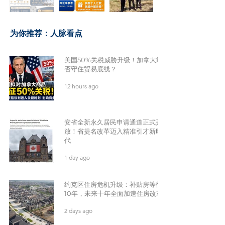
​为你推荐：人脉看点
美国50%关税威胁升级！加拿大能
否守住贸易底线？
12 hours ago
安省全新永久居民申请通道正式开
放！省提名改革迈入精准引才新时
代
1 day ago
约克区住房危机升级：补贴房等待
10年，未来十年全面加速住房改革
2 days ago