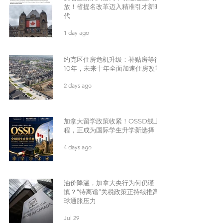
放！省提名改革迈入精准引才新时
代
1 day ago
约克区住房危机升级：补贴房等待
10年，未来十年全面加速住房改革
2 days ago
加拿大留学政策收紧！OSSD线上课
程，正成为国际学生升学新选择
4 days ago
油价降温，加拿大央行为何仍谨
慎？“特离谱”关税政策正持续推高全
球通胀压力
Jul 29