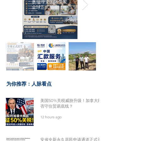
奥瑞理安国际学院
全球正式招生
​为你推荐：人脉看点
美国50%关税威胁升级！加拿大能
否守住贸易底线？
12 hours ago
安省全新永久居民申请通道正式开