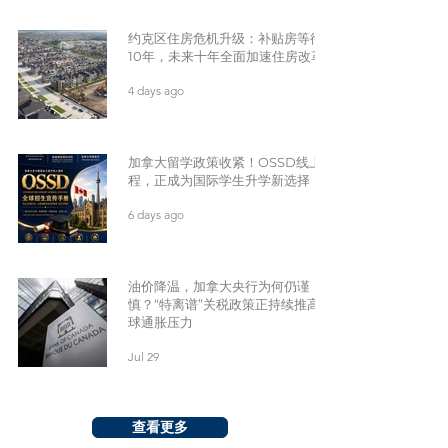
约克区住房危机升级：补贴房等待
10年，未来十年全面加速住房改革
4 days ago
加拿大留学政策收紧！OSSD线上课
程，正成为国际学生升学新选择
6 days ago
油价降温，加拿大央行为何仍谨
慎？“特离谱”关税政策正持续推高全
球通胀压力
Jul 29
查看更多