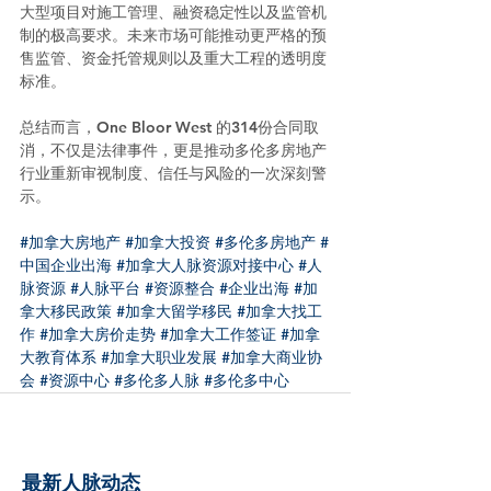
大型项目对施工管理、融资稳定性以及监管机
制的极高要求。未来市场可能推动更严格的预
售监管、资金托管规则以及重大工程的透明度
标准。
总结而言，One Bloor West 的314份合同取
消，不仅是法律事件，更是推动多伦多房地产
行业重新审视制度、信任与风险的一次深刻警
示。
#加拿大房地产
#加拿大投资
#多伦多房地产
#
中国企业出海
#加拿大人脉资源对接中心
#人
脉资源
#人脉平台
#资源整合
#企业出海
#加
拿大移民政策
#加拿大留学移民
#加拿大找工
作
#加拿大房价走势
#加拿大工作签证
#加拿
大教育体系
#加拿大职业发展
#加拿大商业协
会
#资源中心
#多伦多人脉
#多伦多中心
最新人脉动态