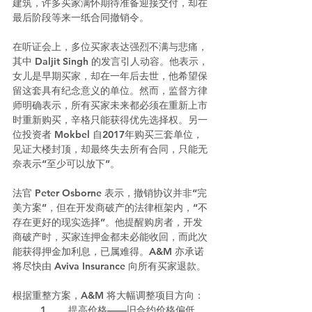
建筑，许多买家满怀期待准备迎接交付，却在
最后阶段等来一纸合同撤销令。
在听证会上，多位买家表达强烈不满与悲痛，
其中 Daljit Singh 的发言引人动容。他表示，
女儿是早期买家，却在一年后去世，他希望保
留这套具有纪念意义的单位。然而，监督方律
师明确表示，所有买家未来都必须在重新上市
时重新购买，辛格只能获得优先选择权。另一
位投资者 Mokbel 自2017年购买三套单位，
见证大楼封顶，却最终失去所有合同，只能无
奈表示“至少可以放下”。
法官 Peter Osborne 表示，撤销协议并非“完
美方案”，但在开发商破产的法律框架内，“不
存在更好的现实选择”。他提醒购房者，开发
商破产时，买家连押金都未必能收回，而此次
能获得押金加利息，已属难得。A&M 亦承诺
将尽快由 Aviva Insurance 向所有买家退款。
根据重整方案，A&M 将大幅调整项目方向：
	1.	提高价格——旧合约价格偏低，