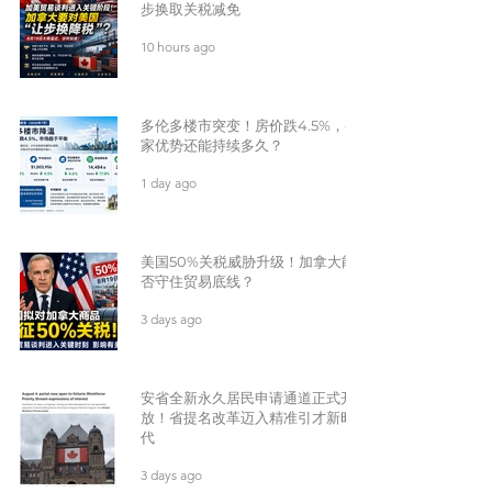
步换取关税减免
10 hours ago
多伦多楼市突变！房价跌4.5%，买
家优势还能持续多久？
1 day ago
美国50%关税威胁升级！加拿大能
否守住贸易底线？
3 days ago
安省全新永久居民申请通道正式开
放！省提名改革迈入精准引才新时
代
3 days ago