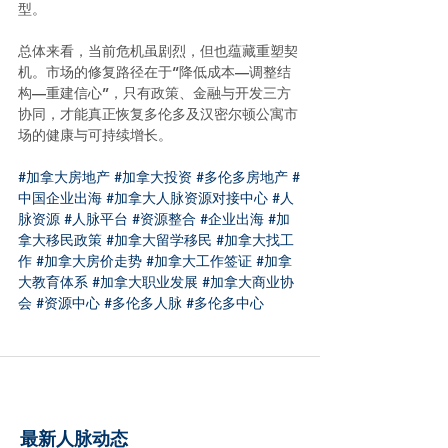
型。
总体来看，当前危机虽剧烈，但也蕴藏重塑契
机。市场的修复路径在于“降低成本—调整结
构—重建信心”，只有政策、金融与开发三方
协同，才能真正恢复多伦多及汉密尔顿公寓市
场的健康与可持续增长。
#加拿大房地产
#加拿大投资
#多伦多房地产
#
中国企业出海
#加拿大人脉资源对接中心
#人
脉资源
#人脉平台
#资源整合
#企业出海
#加
拿大移民政策
#加拿大留学移民
#加拿大找工
作
#加拿大房价走势
#加拿大工作签证
#加拿
大教育体系
#加拿大职业发展
#加拿大商业协
会
#资源中心
#多伦多人脉
#多伦多中心
最新人脉动态