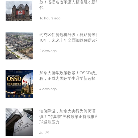
放！省提名改革迈入精准引才新时
代
16 hours ago
约克区住房危机升级：补贴房等待
10年，未来十年全面加速住房改革
2 days ago
加拿大留学政策收紧！OSSD线上课
程，正成为国际学生升学新选择
4 days ago
油价降温，加拿大央行为何仍谨
慎？“特离谱”关税政策正持续推高全
球通胀压力
Jul 29