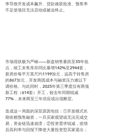
率导致开发成本飙升、贷款难获批准、预售率
不足使项目无法启动或被迫终止。
市场现状极为严峻——新盘销售量跌至35年低
点，竣工未售库存同比暴增142%至2944套，
新房价每平方英尺约1199加元，远高于转售房
的867加元，开发商因成本与融资压力难以下
调价格。与此同时，2025年第三季度仅有两项
新工程（614套）开工，较去年同期锐减
77%，未来两至三年供应或出现断层。
造成这一局面的深层原因包括：①开发模式长
期依赖预售融资，一旦买家观望或无法完成交
易，资金链迅速崩溃；②投资需求锐减，疫情
后高利率与回报下降使大量投资型买家退出；