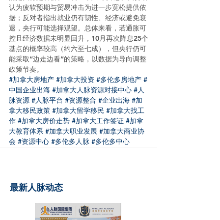
认为疲软预期与贸易冲击为进一步宽松提供依
据；反对者指出就业仍有韧性、经济或避免衰
退，央行可能选择观望。总体来看，若通胀可
控且经济数据未明显回升，10月再次降息25个
基点的概率较高（约六至七成），但央行仍可
能采取“边走边看”的策略，以数据为导向调整
政策节奏。
#加拿大房地产
#加拿大投资
#多伦多房地产
#
中国企业出海
#加拿大人脉资源对接中心
#人
脉资源
#人脉平台
#资源整合
#企业出海
#加
拿大移民政策
#加拿大留学移民
#加拿大找工
作
#加拿大房价走势
#加拿大工作签证
#加拿
大教育体系
#加拿大职业发展
#加拿大商业协
会
#资源中心
#多伦多人脉
#多伦多中心
最新人脉动态