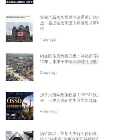
安省全新永久居民申请通道正式开
放！省提名改革迈入精准引才新时
代
1 day ago
约克区住房危机升级：补贴房等待
10年，未来十年全面加速住房改革
2 days ago
加拿大留学政策收紧！OSSD线上课
程，正成为国际学生升学新选择
4 days ago
油价降温，加拿大央行为何仍谨
慎？“特离谱”关税政策正持续推高全