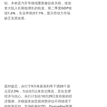
铝、木材及汽车等领域重新被征收关税，使加
拿大陷入长期低增长的轨道。第二季度GDP收
缩1.6%，失业率维持7.1%，显示劳动力市场
缺乏实质改善。
面对疲态，央行于9月将基准利率下调25个基
点至2.5%，为自3月以来首次降息，意在支撑
经济与信心。央行计划在10月29日发布新的经
济预测，并根据美加贸易局势评估不同情境下
的政策应对。市场机构如TD、Desjardins预测