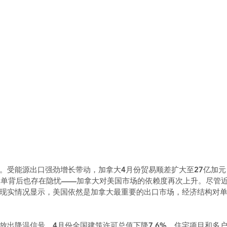
。受能源出口强劲增长带动，加拿大4月份贸易顺差扩大至27亿加
绩单背后也存在隐忧——加拿大对美国市场的依赖度再次上升。尽管
现实情况显示，美国依然是加拿大最重要的出口市场，经济结构对
放出降温信号。4月份全国建筑许可总值下降7.6%，住宅项目和多