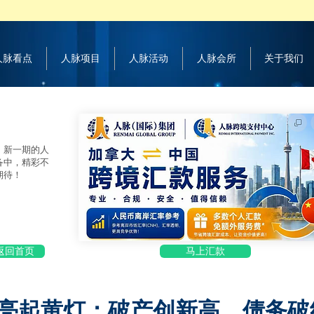
 人脉看点
人脉项目
人脉活动
人脉会所
关于我们
，新一期的人
备中，精彩不
期待！
返回首页
马上汇款
亮起黄灯：破产创新高、债务破