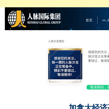
首页
👀
人脉沙龙预告：
感谢您的关注
脉沙龙正在筹
要错过，敬请
敬请期待，
加拿大经济