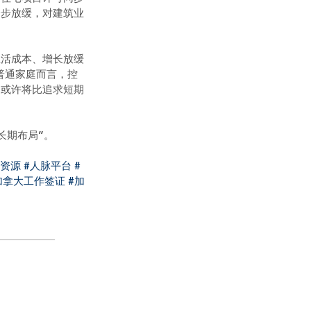
一步放缓，对建筑业
生活成本、增长放缓
普通家庭而言，控
，或许将比追求短期
长期布局”。
脉资源
#人脉平台
#
加拿大工作签证
#加