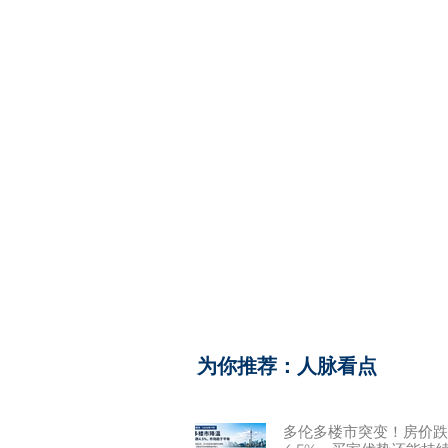
​为你推荐：人脉看点
多伦多楼市突变！房价跌