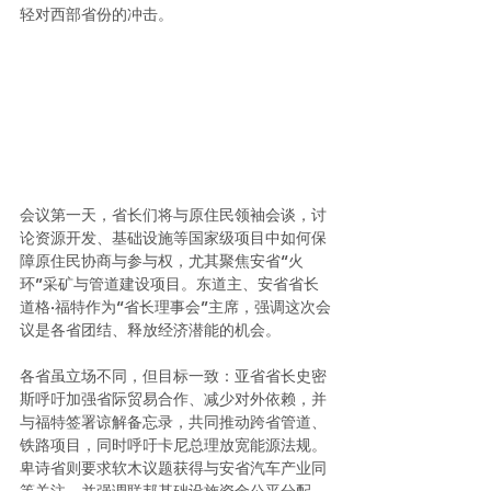
轻对西部省份的冲击。
会议第一天，省长们将与原住民领袖会谈，讨
论资源开发、基础设施等国家级项目中如何保
障原住民协商与参与权，尤其聚焦安省“火
环”采矿与管道建设项目。东道主、安省省长
道格·福特作为“省长理事会”主席，强调这次会
议是各省团结、释放经济潜能的机会。
各省虽立场不同，但目标一致：亚省省长史密
斯呼吁加强省际贸易合作、减少对外依赖，并
与福特签署谅解备忘录，共同推动跨省管道、
铁路项目，同时呼吁卡尼总理放宽能源法规。
卑诗省则要求软木议题获得与安省汽车产业同
等关注，并强调联邦基础设施资金公平分配。