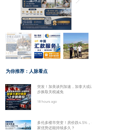
全球正式招生
​为你推荐：人脉看点
突发！加美谈判加速，加拿大或让
步换取关税减免
18 hours ago
多伦多楼市突变！房价跌4.5%，买
家优势还能持续多久？