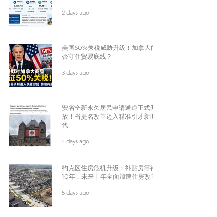
2 days ago
美国50%关税威胁升级！加拿大能
否守住贸易底线？
3 days ago
安省全新永久居民申请通道正式开
放！省提名改革迈入精准引才新时
代
4 days ago
约克区住房危机升级：补贴房等待
10年，未来十年全面加速住房改革
5 days ago