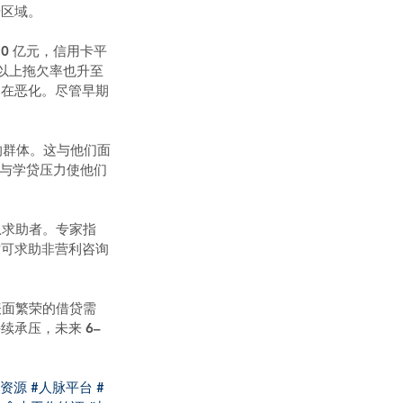
升区域。
0 亿元，信用卡平
天以上拖欠率也升至 
况仍在恶化。尽管早期
的群体。这与他们面
本与学贷压力使他们
急求助者。专家指
时可求助非营利咨询
表面繁荣的借贷需
承压，未来 6–
脉资源
#人脉平台
#