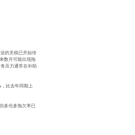
造业的关税已开始传
，未来数月可能出现拖
财务压力通常在补助
%，比去年同期上
，但多伦多拖欠率已