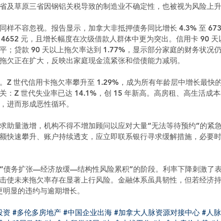
省及草原三省因钢铝关税导致的制造业不确定性，也被视为风险上
样不容忽视。报告显示，加拿大非抵押债务同比增长 4.3% 至 673
至 4652 元，且增长幅度在次级借款人群体中更为突出。信用卡 90 
水平；贷款 90 天以上拖欠率达到 1.77%，显示部分家庭的财务状
拖欠正在扩大，反映出家庭现金流紧张和偿债能力减弱。
。Z 世代信用卡拖欠率攀升至 1.29%，成为所有年龄层中增长最快
：Z 世代失业率已达 14.1%，创 15 年新高。高房租、高生活成
，进而形成恶性循环。
求助量激增，机构不得不增加顾问以应对大量“无法等待预约”的紧
额快速攀升、账户持续透支，应立即联系银行寻求缓解措施，必要
“债务扩张—经济放缓—结构性风险累积”的阶段。利率下降刺激了
击使未来拖欠率存在显著上行风险。金融体系虽具韧性，但若经济持续
来更明显的违约与逾期增长。
投资
#多伦多房地产
#中国企业出海
#加拿大人脉资源对接中心
#人