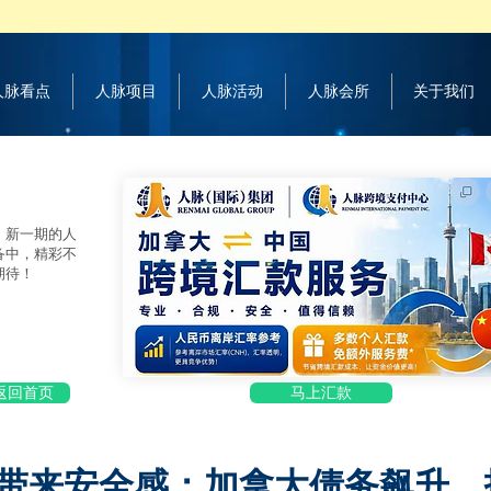
 人脉看点
人脉项目
人脉活动
人脉会所
关于我们
，新一期的人
备中，精彩不
期待！
返回首页
马上汇款
带来安全感：加拿大债务飙升、