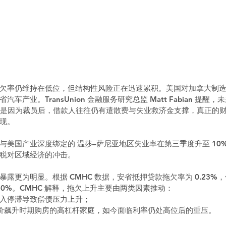
欠率仍维持在低位，但结构性风险正在迅速累积。美国对加拿大制
车产业。TransUnion 金融服务研究总监 Matt Fabian 提醒
这是因为裁员后，借款人往往仍有遣散费与失业救济金支撑，真正的
现。
与美国产业深度绑定的 温莎–萨尼亚地区失业率在第三季度升至 10
显关税对区域经济的冲击。
露更为明显。根据 CMHC 数据，安省抵押贷款拖欠率为 0.23%
 60%。CMHC 解释，拖欠上升主要由两类因素推动：
入停滞导致偿债压力上升；
 年房价飙升时期购房的高杠杆家庭，如今面临利率仍处高位后的重压。