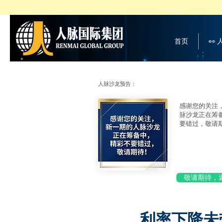
首页
👀
人脉沙龙预告：
感谢您的关注
脉沙龙正在筹
要错过，敬请
敬请期待，
利率下降未