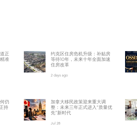
道正
约克区住房危机升级：补贴房
精准
等待10年，未来十年全面加速
住房改革
2 days ago
何仍
加拿大移民政策迎来重大调
正持
整：未来三年正式进入“质量优
先”新时代
Jul 28