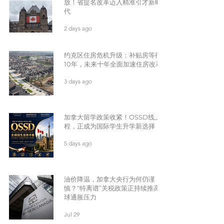
放！省提名改革迈入精准引才新时
代
2 days ago
约克区住房危机升级：补贴房等待
10年，未来十年全面加速住房改革
3 days ago
加拿大留学政策收紧！OSSD线上课
程，正成为国际学生升学新选择
5 days ago
油价降温，加拿大央行为何仍谨
慎？“特离谱”关税政策正持续推高全
球通胀压力
Jul 29