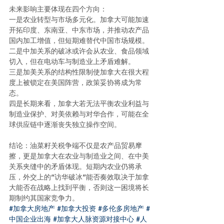
未来影响主要体现在四个方向：
一是农业转型与市场多元化。加拿大可能加速
开拓印度、东南亚、中东市场，并推动农产品
国内加工增值，但短期难替代中国市场规模。
二是中加关系的破冰或许会从农业、食品领域
切入，但在电动车与制造业上矛盾难解。
三是加美关系的结构性限制使加拿大在很大程
度上被锁定在美国阵营，政策妥协将成为常
态。
四是长期来看，加拿大若无法平衡农业利益与
制造业保护、对美依赖与对华合作，可能在全
球供应链中逐渐丧失独立操作空间。
结论：油菜籽关税争端不仅是农产品贸易摩
擦，更是加拿大在农业与制造业之间、在中美
关系夹缝中的矛盾体现。短期内农业仍将承
压，外交上的“访华破冰”能否奏效取决于加拿
大能否在战略上找到平衡，否则这一困境将长
期制约其国家竞争力。
#加拿大房地产
#加拿大投资
#多伦多房地产
#
中国企业出海
#加拿大人脉资源对接中心
#人